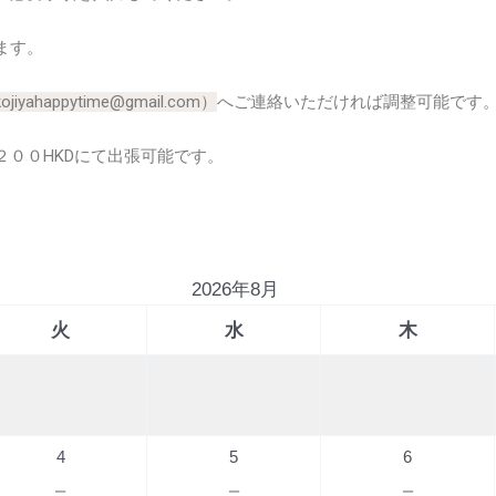
ます。
kojiyahappytime@gmail.com）
へご連絡いただければ調整可能です
００HKDにて出張可能です。
2026年8月
火
水
木
4
5
6
－
－
－