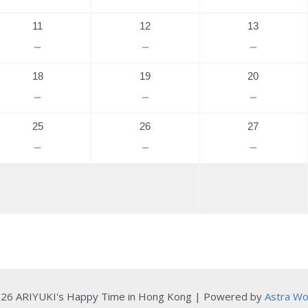
11
12
13
－
－
－
18
19
20
－
－
－
25
26
27
－
－
－
026 ARIYUKI's Happy Time in Hong Kong | Powered by
Astra W