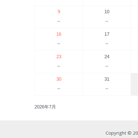
9
10
－
－
16
17
－
－
23
24
－
－
30
31
－
－
2026年7月
Copyright © 2