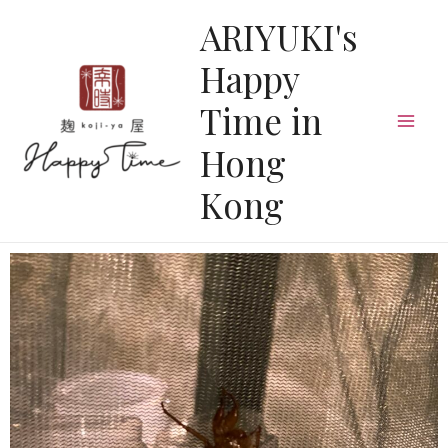
ARIYUKI's
Happy
Time in
Hong
Kong