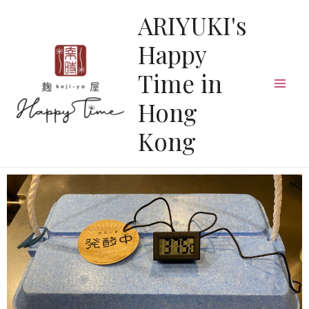
ARIYUKI's
Happy
Time in
Hong
Kong